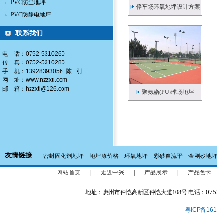
PVC防尘地坪
停车场环氧地坪设计方案
PVC防静电地坪
联系我们
电 话：0752-5310260
传 真：0752-5310280
手 机：13928393056 陈 刚
网 址：
www.hzzxtl.com
邮 箱：
hzzxtl@126.com
聚氨酯(PU)球场地坪
友情链接
密封固化剂地坪
地坪漆价格
环氧地坪
彩砂自流平
金刚砂地
网站首页
|
走进中兴
|
产品展示
|
产品色卡
075
地址：惠州市仲恺高新区仲恺大道108号 电话：
粤ICP备161